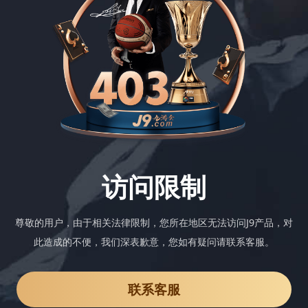
访问限制
尊敬的用户，由于相关法律限制，您所在地区无法访问J9产品，对
此造成的不便，我们深表歉意，您如有疑问请联系客服。
联系客服