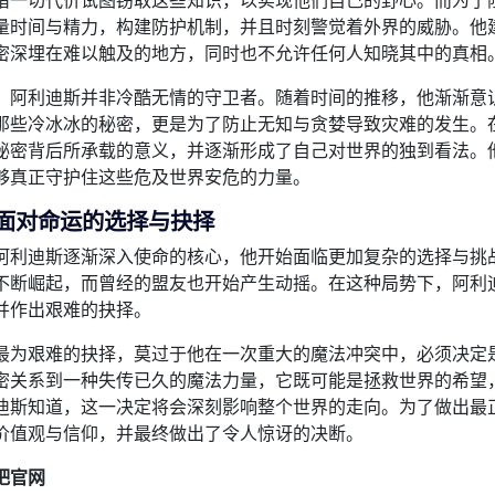
惜一切代价试图窃取这些知识，以实现他们自己的野心。而为了
量时间与精力，构建防护机制，并且时刻警觉着外界的威胁。他
密深埋在难以触及的地方，同时也不允许任何人知晓其中的真相
，阿利迪斯并非冷酷无情的守卫者。随着时间的推移，他渐渐意
那些冷冰冰的秘密，更是为了防止无知与贪婪导致灾难的发生。
秘密背后所承载的意义，并逐渐形成了自己对世界的独到看法。
够真正守护住这些危及世界安危的力量。
面对命运的选择与抉择
阿利迪斯逐渐深入使命的核心，他开始面临更加复杂的选择与挑
不断崛起，而曾经的盟友也开始产生动摇。在这种局势下，阿利
并作出艰难的抉择。
最为艰难的抉择，莫过于他在一次重大的魔法冲突中，必须决定
密关系到一种失传已久的魔法力量，它既可能是拯救世界的希望
迪斯知道，这一决定将会深刻影响整个世界的走向。为了做出最
价值观与信仰，并最终做出了令人惊讶的决断。
吧官网