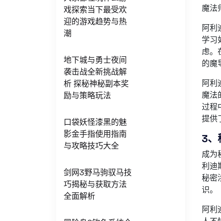
魔法
戏探索当下最受欢
迎的游戏趋势与热
阿利
潮
学习
虑。
地下城与勇士夜间
的魔
袭击战全新挑战解
阿利
析 探秘神秘副本奖
魔法
励与策略玩法
过程
提供
口袋妖怪漆黑的魅
影金手指使用指南
3、
与攻略技巧大全
成为
利迪
剑网3野马驹驭马技
秘密
巧揭秘与获取方法
识。
全面解析
阿利