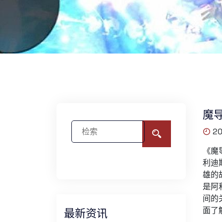
魔
20
《魔
利迪
雄的
是阿
间的
面了
最新资讯