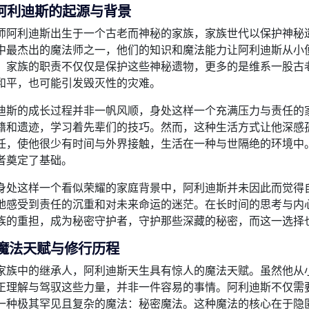
阿利迪斯的起源与背景
师阿利迪斯出生于一个古老而神秘的家族，家族世代以保护神秘
中最杰出的魔法师之一，他们的知识和魔法能力让阿利迪斯从小
。家族的职责不仅仅是保护这些神秘遗物，更多的是维系一股古
和平，也可能引发毁灭性的灾难。
迪斯的成长过程并非一帆风顺，身处这样一个充满压力与责任的
籍和遗迹，学习着先辈们的技巧。然而，这种生活方式让他深感
任，使他很少有时间与外界接触，生活在一种与世隔绝的环境中
者奠定了基础。
身处这样一个看似荣耀的家庭背景中，阿利迪斯并未因此而觉得
地感受到责任的沉重和对未来命运的迷茫。在长时间的思考与内
族的重担，成为秘密守护者，守护那些深藏的秘密，而这一选择
魔法天赋与修行历程
家族中的继承人，阿利迪斯天生具有惊人的魔法天赋。虽然他从
正理解与驾驭这些力量，并非一件容易的事情。阿利迪斯不仅需
一种极其罕见且复杂的魔法：秘密魔法。这种魔法的核心在于隐