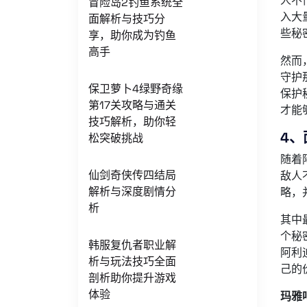
人不
冒险岛2钓鱼系统全
入大
面解析与技巧分
些秘
享，助你成为钓鱼
高手
然而
守护
保卫萝卜4绿野奇缘
保护
第17关攻略与通关
才能
技巧解析，助你轻
4、
松突破挑战
随着
仙剑奇侠传四结局
敌人
解析与深度剧情分
略，
析
其中
个秘
韩服复仇者职业解
阿利
析与玩法技巧全面
己的
剖析助你提升游戏
体验
玛雅