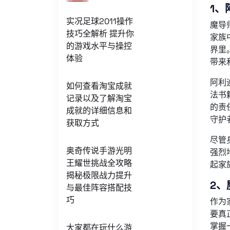
1、
实况足球2011操作
魔导
技巧全解析 提升你
家族
的游戏水平与操控
界里
体验
带来
阿利
如何查看淘宝成就
法书
记录以及了解淘宝
的责
成就的详细信息和
守护
获取方式
尽管
奥奇传说手游光明
强烈
王耀世挑战全攻略
起家
揭秘极限战力提升
2、
与最佳阵容搭配技
巧
作为
要真
掌握
大家都在玩什么游