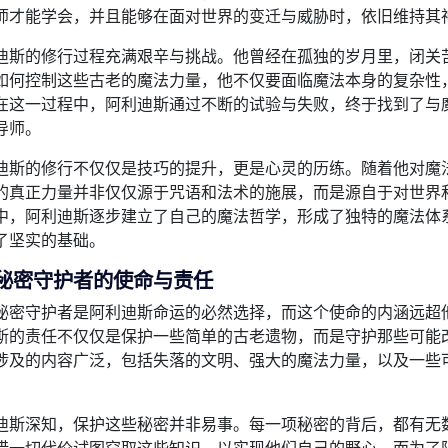
师才能学会，并且能够在面对世界的变迁与威胁时，依旧维持其
迪斯的修行过程充满艰辛与挑战。他曾经在孤独的岁月里，闭关
如何控制这些古老的魔法力量，他不仅要面临魔法本身的复杂性
在这一过程中，阿利迪斯通过不断的试验与失败，终于找到了与
导师。
迪斯的修行不仅仅是技巧的提升，更是心灵的历练。随着他对魔
的真正力量并非仅仅源于咒语和法术的施展，而是源自于对世界
中，阿利迪斯逐步建立了自己的魔法哲学，形成了独特的魔法体
了坚实的基础。
秘密守护者的使命与责任
秘密守护者是阿利迪斯命运的必然选择，而这个使命的内涵远超
斯的责任不仅仅是保护一些简单的古老遗物，而是守护那些可能
涉及的内容广泛，包括失落的文明、强大的魔法力量，以及一些
迪斯深知，保护这些秘密并非易事。每一项秘密的背后，都有无