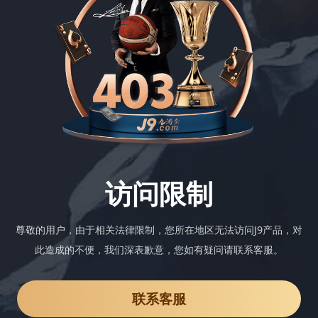
访问限制
尊敬的用户，由于相关法律限制，您所在地区无法访问J9产品，对
此造成的不便，我们深表歉意，您如有疑问请联系客服。
联系客服