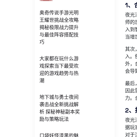
1、
奥奇传说手游光明
夜光
王耀世挑战全攻略
师的
揭秘极限战力提升
入到
与最佳阵容搭配技
当增
巧
其次
入。
大家都在玩什么游
外，
戏探索当下最受欢
会导
迎的游戏趋势与热
潮
最后
因此
地下城与勇士夜间
力。
袭击战全新挑战解
2、
析 探秘神秘副本奖
励与策略玩法
夜光
据玩
对于
口袋妖怪漆黑的魅