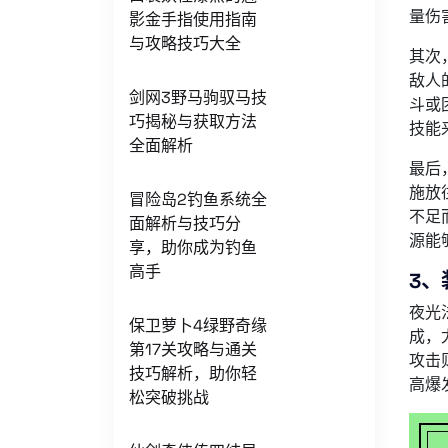
量伤
影金手指使用指南
与攻略技巧大全
其次
敌人
剑网3野马驹驭马技
斗或
巧揭秘与获取方法
技能
全面解析
最后
施放
冒险岛2钓鱼系统全
不足
面解析与技巧分
源能
享，助你成为钓鱼
高手
3、
夜光
保卫萝卜4绿野奇缘
成，
第17关攻略与通关
攻击
技巧解析，助你轻
高爆
松突破挑战