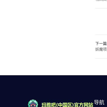
下一篇
妖魔项
导航