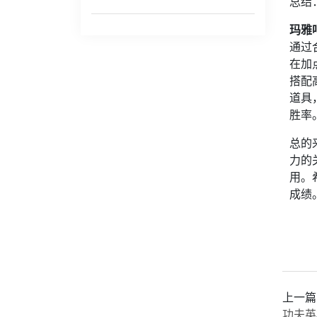
总结
玛雅
通过
在加
搭配
道具
胜率
总的
力的
用。
成绩
上一篇
功夫英